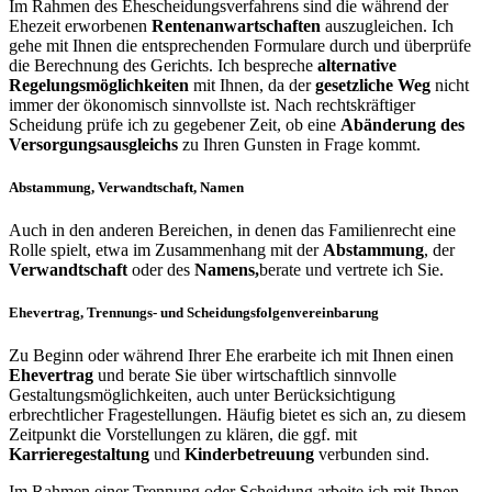
Im Rahmen des Ehescheidungsverfahrens sind die während der
Ehezeit erworbenen
Rentenanwartschaften
auszugleichen. Ich
gehe mit Ihnen die entsprechenden Formulare durch und überprüfe
die Berechnung des Gerichts. Ich bespreche
alternative
Regelungsmöglichkeiten
mit Ihnen, da der
gesetzliche Weg
nicht
immer der ökonomisch sinnvollste ist. Nach rechtskräftiger
Scheidung prüfe ich zu gegebener Zeit, ob eine
Abänderung des
Versorgungsausgleichs
zu Ihren Gunsten in Frage kommt.
Abstammung, Verwandtschaft, Namen
Auch in den anderen Bereichen, in denen das Familienrecht eine
Rolle spielt, etwa im Zusammenhang mit der
Abstammung
, der
Verwandtschaft
oder des
Namens,
berate und vertrete ich Sie.
Ehevertrag, Trennungs- und Scheidungsfolgenvereinbarung
Zu Beginn oder während Ihrer Ehe erarbeite ich mit Ihnen einen
Ehevertrag
und berate Sie über wirtschaftlich sinnvolle
Gestaltungsmöglichkeiten, auch unter Berücksichtigung
erbrechtlicher Fragestellungen. Häufig bietet es sich an, zu diesem
Zeitpunkt die Vorstellungen zu klären, die ggf. mit
Karrieregestaltung
und
Kinderbetreuung
verbunden sind.
Im Rahmen einer Trennung oder Scheidung arbeite ich mit Ihnen